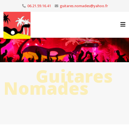
06.21.59.16.41
guitares.nomades@yahoo.fr
Guitares
Nomades