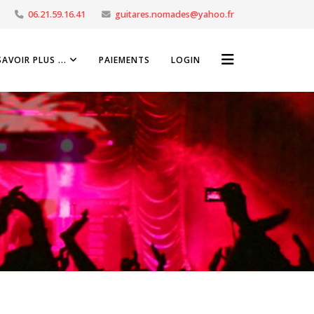
06.21.59.16.41
guitares.nomades@yahoo.fr
SAVOIR PLUS ...
PAIEMENTS
LOGIN