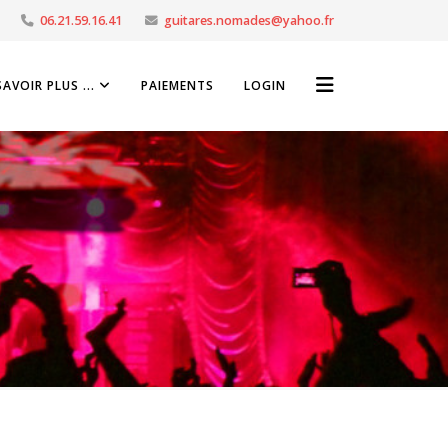
06.21.59.16.41
guitares.nomades@yahoo.fr
SAVOIR PLUS ...
PAIEMENTS
LOGIN